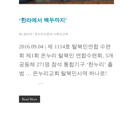
‘한라에서 백두까지’
By
관리자
|
온누리신문속 사회선교부
2016.09.04 | 제 1114호 탈북민연합 수련
회 제1회 온누리 탈북민 연합수련회, 5개
공동체 271명 참석 통합기구 ‘한누리’ 출
범 … 온누리교회 탈북민사역 하나로!
…
Read More