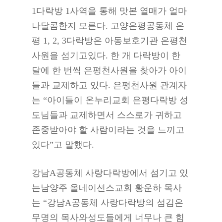
1다락방 1사역을 통해 맛본 열매가 얼마
나달콤한지 모른다. 고양은평공동체 은
평 1, 2, 3다락방은 아동보호기관 은평천
사원을 섬기고있다. 한 개 다락방이 한
달에 한 번씩 은평천사원을 찾아가 아이
들과 교제하고 있다. 은평천사원 관계자
는 “아이들이 온누리교회 은평다락방 성
도님들과 교제하면서 스스로가 귀하고
존중받아야 할 사람이라는 것을 느끼고
있다”고 말했다.
강남A공동체 사랑다락방에서 섬기고 있
는남양주 올네이션스교회 황운하 목사
는 “강남A공동체 사랑다락방의 섬김은
무명의 목사와성도들에게 너무나 큰 힘